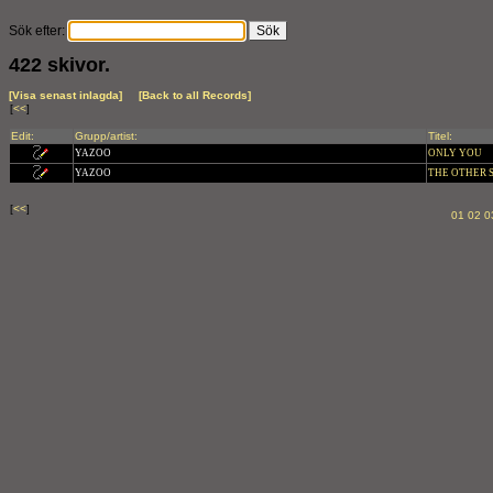
Sök efter:
422 skivor.
[Visa senast inlagda]
[Back to all Records]
[
<<
]
Edit:
Grupp/artist:
Titel:
YAZOO
ONLY YOU
YAZOO
THE OTHER SI
[
<<
]
01
02
0