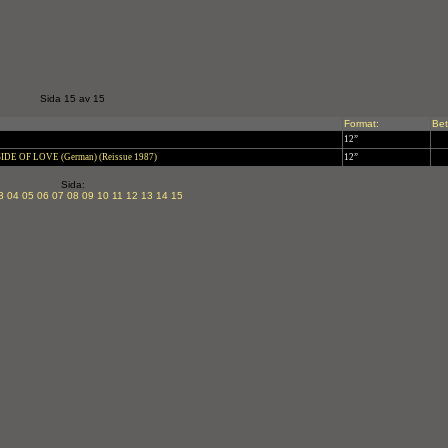
Sida 15 av 15
Format:
Bet
12”
DE OF LOVE (German) (Reissue 1987)
12”
Sida:
3
04
05
06
07
08
09
10
11
12
13
14
15