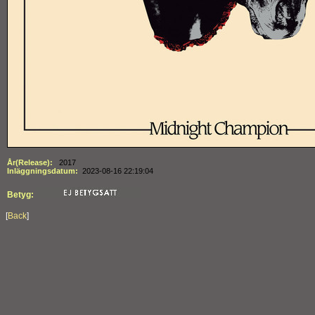
År(Release):
2017
Inläggningsdatum:
2023-08-16 22:19:04
Betyg:
[
Back
]